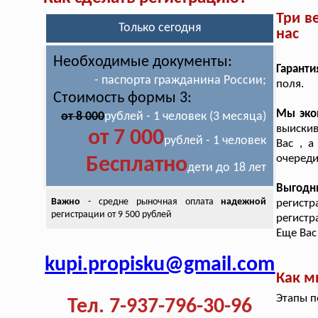
Три в
Только сегодня
нас
Необходимые документы:
Гаранти
- паспорта гражданина России;
поля.
Стоимость формы 3:
Мы эко
от 8 000
рублей - 1 человек (3 месяца)
выискив
от 7 000
рублей - 1 человек
Вас , 
очереди
Бесплатно
дети до 18 лет
Выгодн
Важно
- средне рыночная оплата
надежной
регистр
регистрации от 9 500 рублей
регистр
Еще Вас
kupi.propisku@gmail.com
Как м
Этапы п
Тел. 7-937-796-30-96