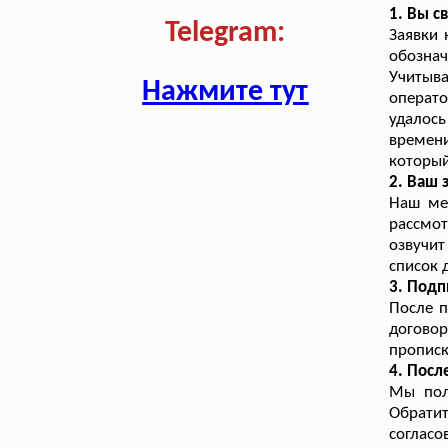
1. Вы с
Telegram:
Заявки 
обознач
Учитыв
Нажмите тут
операто
удалось
времени
который
2. Ваш 
Наш ме
рассмот
озвучит
список 
3. Подп
После п
догово
прописк
4. Посл
Мы пол
Обратит
согласо