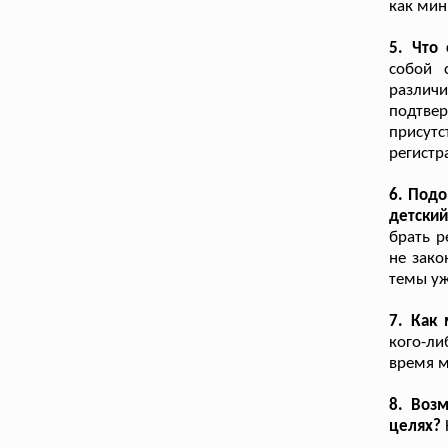
как мин
5. Что
собой 
разли
подтве
присут
регистр
6. Подо
детский
брать р
не зако
темы уж
7. Как 
кого-л
время м
8. Воз
целях?