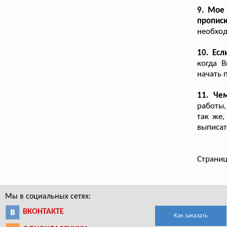
9. Мое 
пропис
необход
10. Есл
когда 
начать 
11. Че
работы,
так же,
выписат
Страниц
Мы в социальных сетях:
ВКОНТАКТЕ
Как заказать