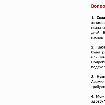
Вопро
1. Ско
занимае
незнач
дней. 
паспорт
2. Как
будет р
или шт
Подробн
подаче 
3. Нуж
Арамил
требует
4. Можн
адресу